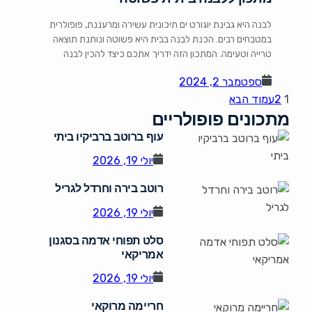
לבנה היא גבינת יוגורט ים תיכונית עשירה ומרעננת, פופולרית
במטבחים רבים. הכנת לבנה בבית היא פשוטה ונותנת תוצאה
טרייה וטעימה. המתכון הזה ידריך אתכם כיצד להכין לבנה
ביתית שמושלמת כממרח על לחם, תוספת לסלטים, או כל מנה
ספטמבר 2, 2024
אחרת. מרכיבים: 1 ק"ג יוגורט רגיל (ללא סוכר) 1/2 כפית מלח
1
2
עמוד הבא
(או לפי הטעם) 1/4 כפית שום כתוש […]
מתכונים פופולריים
עוף ברוטב ברביקיו ביתי
יולי 19, 2026
רוטב בירה וחרדל לגריל
יולי 19, 2026
סלט תפוחי אדמה בסגנון
אמריקאי
יולי 19, 2026
חריימה מרוקאי