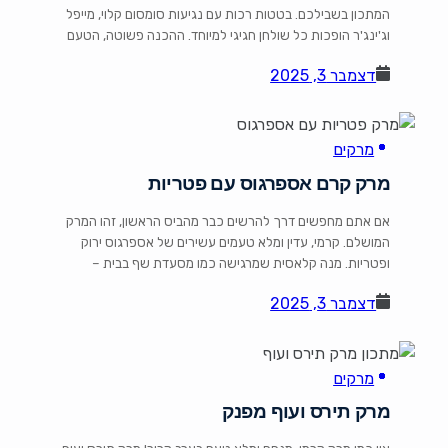
המתכון בשבילכם. בטטות רכות עם נגיעות סומסום קלוי, מייפל
וג'ינג'ר הופכות כל שולחן חגיגי למיוחד. ההכנה פשוטה, הטעם
מרשים. מצרכים: 4 בטטות גדולות (כ-1.5 ק"ג) 1 כפית שמן
דצמבר 3, 2025
קנולה ¼ כפית מלח ים למרינדה: 1.5 כפות שמן סומסום קלוי 3
כפות סירופ מייפל 1 כפית […]
מרקים
מרק קרם אספרגוס עם פטריות
אם אתם מחפשים דרך להרשים כבר מהביס הראשון, זהו המרק
המושלם. קרמי, עדין ומלא טעמים עשירים של אספרגוס ירוק
ופטריות. מנה קלאסית שמרגישה כמו מסעדת שף בבית –
מושלמת לפתיחת תפריט חגיגי. מצרכים (ל-4 מנות): 8 גבעולי
דצמבר 3, 2025
אספרגוס ירוק דקים 6 גבעולי אספרגוס ירוק עבים (כ-10 ס"מ) 1
שאלוט בינוני / בצל רגיל 100 גרם […]
מרקים
מרק תירס ועוף מפנק