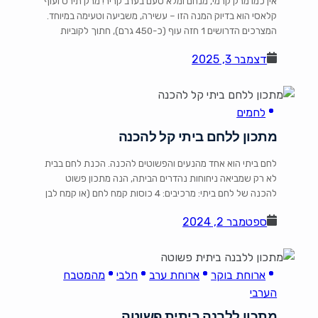
אין כמו מרק קרמי, מנחם ומלא טעם בערב קריר! מרק תירס ועוף
קלאסי הוא בדיוק המנה הזו – עשירה, משביעה וטעימה במיוחד.
המצרכים הדרושים 1 חזה עוף (כ-450 גרם), חתוך לקוביות
קטנות או רצועות 4 כפות שמן זית או שמן צמחי אחר 1 בצל
דצמבר 3, 2025
בינוני, קצוץ 2 גבעולי סלרי, קצוצים 4 כוסות גרגירי תירס טריים
[…]
לחמים
מתכון ללחם ביתי קל להכנה
לחם ביתי הוא אחד מהנעים והפשוטים להכנה. הכנת לחם בבית
לא רק שמביאה ניחוחות נהדרים הביתה, הנה מתכון פשוט
להכנה של לחם ביתי: מרכיבים: 4 כוסות קמח לחם (או קמח לבן
רגיל) 1/4 כוס סוכר 1/4 כוס שמן צמחי (או חמאה רכה) 2 כפיות
ספטמבר 2, 2024
מלח 2 כפיות שמרים יבשים 1 1/2 כוסות מים חמימים (כ-40 […]
ארוחת בוקר
ארוחת ערב
חלבי
מהמטבח
הערבי
מתכון ללבנה ביתית פשוטה