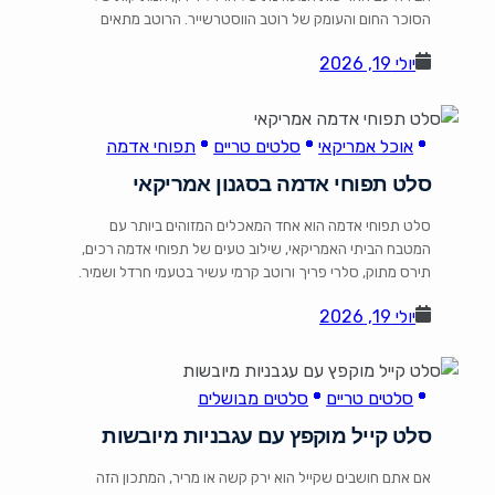
הסוכר החום והעומק של רוטב הווסטרשייר. הרוטב מתאים
במיוחד לסטייקים, פרגיות, חזה עוף, צלעות ואפילו ירקות צלויים
יולי 19, 2026
על הגריל. רכיבים 1 כוס בצל קצוץ 3/4 כוס בירה 3/4 כוס רוטב
צ'ילי 1/4 כוס פטרוזיליה קצוצה 3 […]
אוכל אמריקאי
סלטים טריים
תפוחי אדמה
סלט תפוחי אדמה בסגנון אמריקאי
סלט תפוחי אדמה הוא אחד המאכלים המזוהים ביותר עם
המטבח הביתי האמריקאי, שילוב טעים של תפוחי אדמה רכים,
תירס מתוק, סלרי פריך ורוטב קרמי עשיר בטעמי חרדל ושמיר.
זהו סלט מושלם לארוחות משפחתיות, ברביקיו, פיקניקים ואירוח,
יולי 19, 2026
והוא אפילו משתבח לאחר כמה שעות במקרר. רכיבים 900 גרם
תפוחי אדמה קטנים חדשים שלמים (כ-2 פאונד) או 6 […]
סלטים טריים
סלטים מבושלים
סלט קייל מוקפץ עם עגבניות מיובשות
אם אתם חושבים שקייל הוא ירק קשה או מריר, המתכון הזה