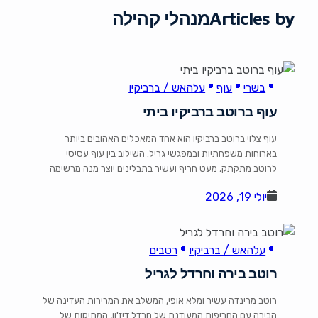
Articles by
מנהלי קהילה
בשרי
עוף
עלהאש / ברביקיו
עוף ברוטב ברביקיו ביתי
עוף צלוי ברוטב ברביקיו הוא אחד המאכלים האהובים ביותר
בארוחות משפחתיות ובמפגשי גריל. השילוב בין עוף עסיסי
לרוטב מתקתק, מעט חריף ועשיר בתבלינים יוצר מנה מרשימה
שקל להכין ומענגת כל סועד. רכיבים לרוטב הברביקיו 1 כף שמן
יולי 19, 2026
זית או מרגרינה פרווה 1 בצל בינוני קצוץ דק 2 שיני שום כתושות
1 כפית אבקת צ'ילי 1/4 […]
עלהאש / ברביקיו
רטבים
רוטב בירה וחרדל לגריל
רוטב מרינדה עשיר ומלא אופי, המשלב את המרירות העדינה של
הבירה עם החריפות המעודנת של חרדל דיז'ון, המתיקות של