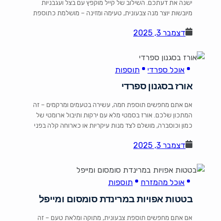
ישנה את דעתכם. השילוב של קייל מוקפץ עם בצל ועגבניות
מיובשות יוצר מנה צבעונית, טעימה ומזינה – מושלמת כתוספת
חמה לכל ארוחה. מצרכים: ¼ כוס עגבניות מיובשות (כ-6
דצמבר 3, 2025
חצאים) ¼ כוס מים חמים ¼ כפית שמן זית 1 בצל גדול, קצוץ 1.3
ק"ג קייל, […]
אוכל ספרדי
תוספות
אורז בסגנון ספרדי
אם אתם מחפשים תוספת חמה, עשירה בטעמים ומרקמים – זה
המתכון שלכם. אורז בסמטי מלא עם ירקות ותיבול ארומטי של
כמון וכוסברה, מושלם לצד מנות עיקריות או כארוחה קלה בפני
עצמה. מצרכים: 1 כפית שמן זית 1 בצל גדול, קצוץ 1 פלפל ירוק
דצמבר 3, 2025
קטן, קצוץ 3 גבעולי סלרי, קצוצים ½ כפית כוסברה טחונה 1½
כפיות […]
אוכל מהמזרח
תוספות
בטטות אפויות במרינדת סומסום ומייפל
אם אתם מחפשים תוספת צבעונית, מתוקה ומלאת טעם – זה