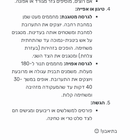
אם רוצים, מוסיפים גזר מגורד או אפונה.
טיגון או אפייה:
לגרסה מטוגנת:
מחממים מעט שמן
במחבת רחבה. יוצקים את התערובת
למחבת ומשטחים אותה בעדינות. מטגנים
על אש בינונית-נמוכה עד שהתחתית
משחימה. הופכים בזהירות (בעזרת
צלחת) ומטגנים את הצד השני.
לגרסה אפויה:
מחממים תנור ל-180
מעלות. משמנים תבנית עגולה או מרובעת
ויוצקים את התערובת. אופים במשך 30-
40 דקות עד שהמעקודה מזהיבה
ומשחימה קלות.
הגשה:
פורסים למשולשים או ריבועים ומגישים חם
לצד סלט טרי או טחינה.
בתיאבון! 😊