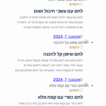
לחמים
יחד עם התבלינים עושה […]
לחם עם עשבי תיבול ושום
לחם עם עשבי תיבול ושום הוא מאפה מסורתי המציע
טעמים עשירים וניחוח משגע של עשבים טריים. לחם זה
מגיע מהמטבח הים-תיכוני, ונחשב למאפה מועדף
בארוחות משפחתיות, מסיבות ובראנצ’ים. השילוב של שום
אוקטובר 7, 2024
ועשבי תיבול כמו פטרוזיליה, בזיליקום ורוזמרין, הופך אותו
למיוחד במינו, והשימוש בחומרים טריים מוסיף חיים וטעם
לחמים
למנה. הלחם מתאים להגשה עם זיתים, גבינות או […]
לחם שיפון קל להכנה
לחם שיפון הוא לחם מסורתי שעשוי מקמח שיפון, ויש לו
טעם ייחודי ואופי דחוס יותר לעומת לחמים אחרים
שמיוצרים מקמח חיטה. המקורות של לחם השיפון מגיעים
בעיקר מהאזורים הצפוניים של אירופה, שם גידול השיפון
אוקטובר 7, 2024
היה נפוץ. לחם זה מצטיין בארומה עמוקה ומרקם רך, והוא
נהדר לארוחות בוקר, עם גבינות או בחטיפים קלים. הוא
לחמים
גם נחשב […]
לחם כפרי עם קמח מלא
לחם כפרי עם קמח מלא הוא לחם קל (וזה נכון כאשר