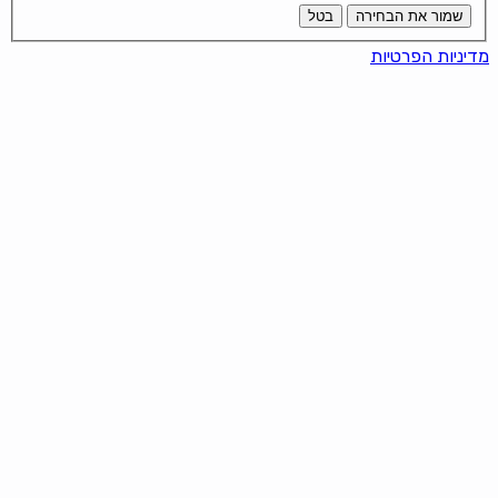
שמור את הבחירה
בטל
מדיניות הפרטיות
It looks like you're using an ad-
blocker!