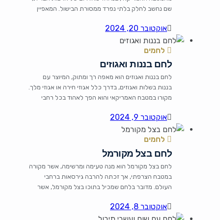
שם נחשב לחלק בלתי נפרד ממסורת הבישול. המאפיין
הבולט של לחם זה הוא המתיקות שלו, המתקבלת
אוקטובר 20, 2024
מתוספת של סוכר, דבש או קנה סוכר. לחם תירס מתוק
משלב בין טקסטורה רכה ועסיסית לבין טעם מתוק ומעט
לחמים
קרמלי, ומהווה אופציה מצוינת לצד […]
לחם בננות ואגוזים
לחם בננות ואגוזים הוא מאפה רך ומתוק, המיוצר עם
בננות בשלות ואגוזים, בדרך כלל אגוזי חירה או אגוזי מלך.
מקורו במטבח האמריקאי והוא הפך לאהוד בכל רחבי
העולם. מה שמייחד את הלחם הזה הוא השילוב המתוק בין
אוקטובר 9, 2024
הבננות הטריות לחריפות של האגוזים, שמעניק לו טעם
ייחודי ועשיר. זהו קינוח מושלם, ובנוסף, זו דרך מצוינת
לחמים
לנצל […]
לחם בצל מקורמל
לחם בצל מקורמל הוא מנה טעימה ומרשימה, אשר מקורה
במטבח הצרפתי, אך זכתה להרבה גירסאות ברחבי
העולם. מדובר בלחם שמכיל בתוכו בצל מקורמל, אשר
נותן לו טעם מתוק ועשיר. זהו מאפה שמתאים לכל זמן
אוקטובר 8, 2024
בשנה – מתאים כמנה עיקרית, כמנה צדדית לארוחה, או
כתוספת לפיקניק. החיבור של הבצק עם הבצל המוקרן