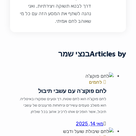
דרך לבטא תשוקה ויצירתיות, ואני
נהנה לשתף את המסע הזה עם כל מי
שאוהב לחם אמיתי.
Articles by
בנצי שמר
לחמים
לחם פוקצ'ה עם עשבי תיבול
לחם פוקצ'ה הוא לחם שטוח, רך וטעים שמקורו באיטליה.
הוא משלב טעמים עשירים וניחוחות מרעננים של עשבי
תיבול, אשר הופכים אותו לרכיב אהוב בכל שולחן.
הפוקצ'ה ניחנת במרקם רך ומעט פריך מבחוץ, והיא
מאי 14, 2025
מושלמת כנשנוש, להגיש לצד סלטים, כריך או כמרכז
הארוחה. המתכון הזה יעניק לכם פוקצ'ה מלאה בטעמים,