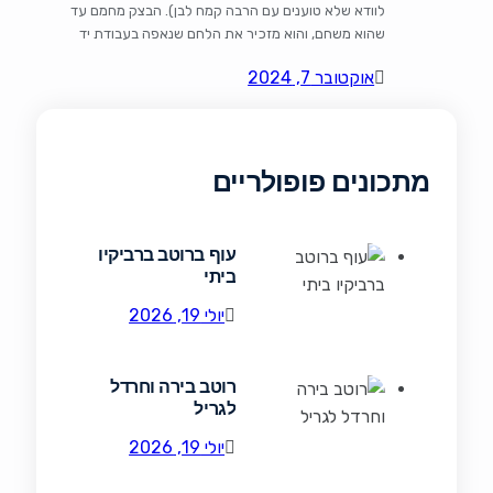
לוודא שלא טוענים עם הרבה קמח לבן). הבצק מחמם עד
שהוא משחם, והוא מזכיר את הלחם שנאפה בעבודת יד
בכפרים של פעם. עם ניחוחות של קמח מלא, מים ושמרים,
אוקטובר 7, 2024
הלחם הזה מביא עימו לא רק טעם עמוק ומיוחד, אלא גם
יתרונות תזונתיים רבים. קמח […]
מתכונים פופולריים
עוף ברוטב ברביקיו
ביתי
יולי 19, 2026
רוטב בירה וחרדל
לגריל
יולי 19, 2026