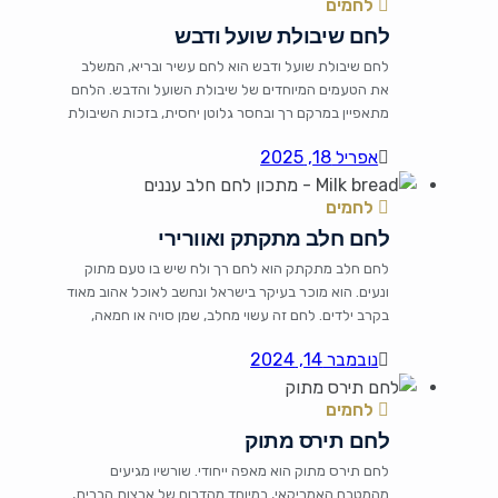
לחמים
ותוספת של עשבים תיבוליים תעניק לו […]
לחם שיבולת שועל ודבש
לחם שיבולת שועל ודבש הוא לחם עשיר ובריא, המשלב
את הטעמים המיוחדים של שיבולת השועל והדבש. הלחם
מתאפיין במרקם רך ובחסר גלוטן יחסית, בזכות השיבולת
שועל הבריאה שנחשבת למזון פונקציונלי. מקורו במטבחים
אפריל 18, 2025
שונים, והוא פופולרי בקרב אוהבי הבריאות ואנשים
שמחפשים תחליפים בריאים ללחמים המסורתיים. ככל
לחמים
שהוא מתבשל, הריח המתוק של הדבש מתמזג עם
הטעמים הנהדרים […]
לחם חלב מתקתק ואוורירי
לחם חלב מתקתק הוא לחם רך ולח שיש בו טעם מתוק
ונעים. הוא מוכר בעיקר בישראל ונחשב לאוכל אהוב מאוד
בקרב ילדים. לחם זה עשוי מחלב, שמן סויה או חמאה,
וסוכר, והחיבור של המרכיבים האלה יוצר תוצאה מושלמת
נובמבר 14, 2024
עם קטיפות ונפח מרהיב. החלה מתאימה לארוחות בוקר,
כריכים, או פשוט עם ממרחים שונים. המסורת של אפיית
לחמים
[…]
לחם תירס מתוק
לחם תירס מתוק הוא מאפה ייחודי. שורשיו מגיעים
מהמטבח האמריקאי, במיוחד מהדרום של ארצות הברית,