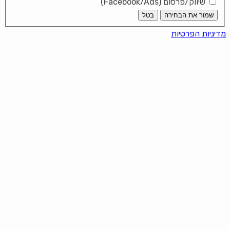
שיווק/פרסום (Facebook/Ads)
שמור את הבחירה
בטל
מדיניות הפרטיות
עוגיות פצפוצי שוקולד – שוקולד צ'יפס
It looks like you're using an ad-
blocker!