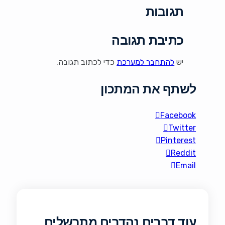
לארוחות משפחתיות,
תגובות
ברביקיו, פיקניקים ואירוח,
והוא אפילו משתבח לאחר
כמה שעות במקרר. רכיבים
כתיבת תגובה
900 גרם תפוחי אדמה
קטנים חדשים שלמים (כ-2
יש
להתחבר למערכת
כדי לכתוב תגובה.
פאונד) או 6 […]
לשתף את המתכון
Facebook
Twitter
Pinterest
Reddit
Email
עוד דברים נהדרים מתבשלים