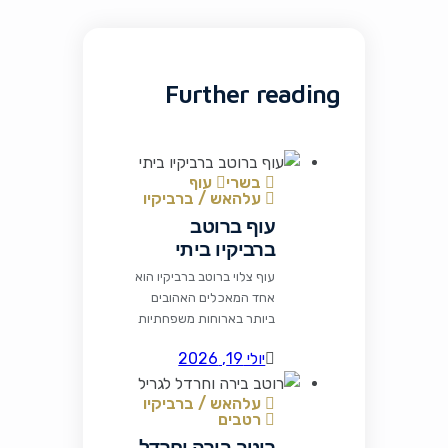
Further reading
בשרי
עוף
עלהאש / ברביקיו
עוף ברוטב
ברביקיו ביתי
עוף צלוי ברוטב ברביקיו הוא
אחד המאכלים האהובים
ביותר בארוחות משפחתיות
ובמפגשי גריל. השילוב בין
יולי 19, 2026
עוף עסיסי לרוטב מתקתק,
מעט חריף ועשיר בתבלינים
עלהאש / ברביקיו
יוצר מנה מרשימה שקל
רטבים
להכין ומענגת כל סועד.
רוטב בירה וחרדל
רכיבים לרוטב הברביקיו 1