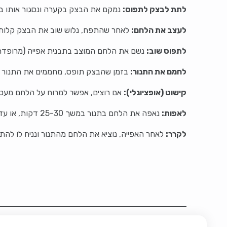
לתת לבצק לתפוס:
נמקם את הבצק בקערה ונסגור אותו ב
לעצב את הלחם:
לאחר שהתפח, נלוש שוב את הבצק קלות. 
לתפוס שוב:
נשם את הלחם המוצב בתבנית אפייה (מרופדת בנייר אפי
לחמם את התנור:
בזמן שהבצק תופס, מחממים את התנור ל-220 מעלות צלזי
קישוט (אופציונלי):
אם רוצים, אפשר למרוח על הלחם מעט 
לאפות:
נאפה את הלחם בתנור במשך 25-30 דקות, או עד שהלחם הזהב-בז' והקשה מעט מבחוץ.
לקרר:
לאחר האפייה, נוציא את הלחם מהתנור ונניח לו להת