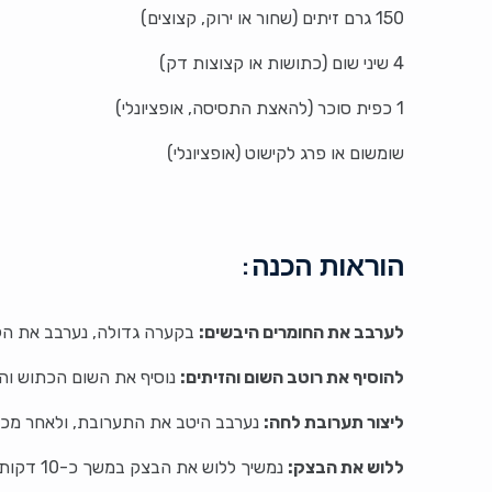
150 גרם זיתים (שחור או ירוק, קצוצים)
4 שיני שום (כתושות או קצוצות דק)
1 כפית סוכר (להאצת התסיסה, אופציונלי)
שומשום או פרג לקישוט (אופציונלי)
הוראות הכנה:
לערבב את החומרים היבשים:
בקערה גדולה, נערבב את הק
להוסיף את רוטב השום והזיתים:
נוסיף את השום הכתוש וה
ליצור תערובת לחה:
נערבב היטב את התערובת, ולאחר מכן נ
ללוש את הבצק:
נמשיך ללוש את הבצק במשך כ-10 דקות, עד שהבצק חלק וגמיש. אם הבצק דביק מדי, אפשר להוסיף מעט קמח.