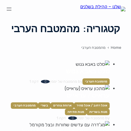
הצהרת נגישות
על קהילת "שלנו"
קהילת הבשלנים שלנו
קטגוריה:
מהמטבח הערבי
תקנון ותנאי שימוש
Home
›
מהמטבח הערבי
סלט באבא גנוש
by
מהמטבח של יסמין
דקה 1
מהמטבח הערבי
עראיס / עראייס
אוכל רחוב / אוכל מהיר
ארוחת צהרים
בשרי
מהמטבח הערבי
מנות בשריות
מנות פתיחה
by
מהמטבח של יסמין
דקה 1