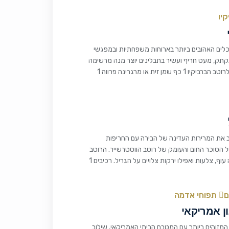
יו
אכלים האהובים ביותר בארוחות משפחתיות ובמפגשי
תקתק, מעט חריף ועשיר בתבלינים יוצר מנה מרשימה
שקל להכין ומענגת כל סועד. רכיבים לרוטב הברביקיו 1 כף שמן זית או מרגרינה פרווה 1
 את המרירות העדינה של הבירה עם החריפות
ל הסוכר החום והעומק של רוטב הווסטרשייר. הרוטב
מתאים במיוחד לסטייקים, פרגיות, חזה עוף, צלעות ואפילו ירקות צלויים על הגריל. רכיבים 1
ם
תפוחי אדמה
ן אמריקאי
מזוהים ביותר עם המטבח הביתי האמריקאי, שילוב