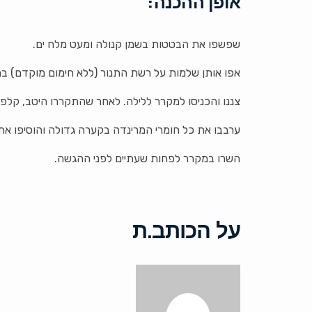
אופן ההכנה:
שפשפו את הבטטות בשמן קנולה ומעט מלח ים.
אפו אותן שלמות על רשת התנור (ללא חימום מוקדם) בחום של 175°C למשך כ-50 דקות, עד שהן רכות אך 
צננו והכניסו למקרר ללילה. לאחר שהתקררו היטב, קלפו וחתכו
ערבבו את כל חומרי המרינדה בקערה גדולה והוסיפו את
השרו במקרר לפחות שעתיים לפני ההגשה.
על הכותב.ת