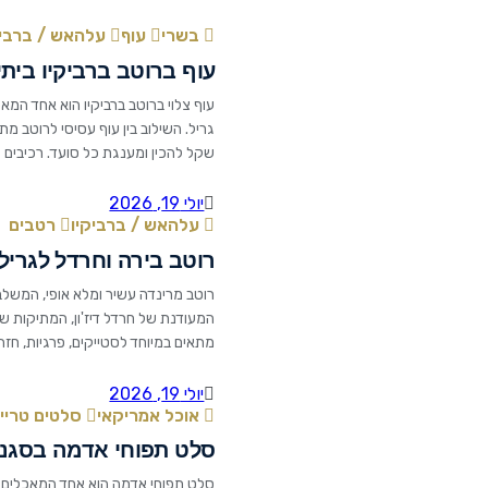
בשרי
עוף
עלהאש / ברביק
עוף ברוטב ברביקיו ביתי
עוף צלוי ברוטב ברביקיו הוא אחד המ
גריל. השילוב בין עוף עסיסי לרוטב מ
בצל בינוני קצוץ דק 2 שיני שום כתושות 1 כפית אבקת צ'ילי 1/4 […]
יולי 19, 2026
עלהאש / ברביקיו
רטבים
רוטב בירה וחרדל לגריל
רוטב מרינדה עשיר ומלא אופי, המשלב
המעודנת של חרדל דיז'ון, המתיקות ש
כוס בצל קצוץ 3/4 כוס בירה 3/4 כוס רוטב צ'ילי 1/4 כוס פטרוזיליה קצוצה 3 […]
יולי 19, 2026
אוכל אמריקאי
סלטים טריי
סלט תפוחי אדמה בסגנו
סלט תפוחי אדמה הוא אחד המאכלים ה