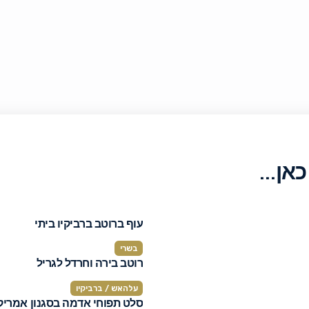
כאן…
עוף ברוטב ברביקיו ביתי
בשרי
רוטב בירה וחרדל לגריל
עלהאש / ברביקיו
סלט תפוחי אדמה בסגנון אמריק