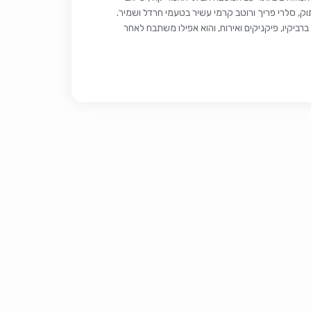
ק, סלרי פריך ורוטב קרמי עשיר בטעמי חרדל ושמיר.
ביקיו, פיקניקים ואירוח, והוא אפילו משתבח לאחר
כמה שעות במקרר. רכיבים 900 גרם תפוחי אדמה קטנים חדשים שלמים (כ-2 פאונד) או 6