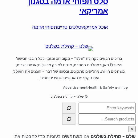
סלט תפוחי אדמה בסגנון
אמריקאי
אוכל אמריקאי
סלטים טריים
תפוחי אדמה
ברוכים הבאים לקהילת "שלנו" – מקום חם ומזמין לכל חובבי הבישול
והאוכל! כאן, בממלכת המטבח, אנחנו לא רק מבשלים; אנחנו יוצרים,
משתפים חוויות, מחליפים מתכונים, ובסופו של דבר – חוגגים את האוכל
ואת הקשרים האנושיים שנוצרים סביבו.
על האתר
Health & Safety
Advertisement
© שלנו – קהילת בשלנים
חיפוש
חיפוש
×
שלנו - קהילת בשלנים
אנו משתמשים בעוגיות כדי להבטיח את