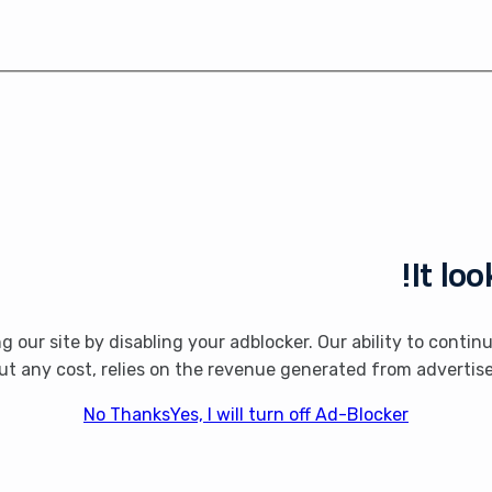
It lo
ng our site by disabling your adblocker. Our ability to cont
ut any cost, relies on the revenue generated from advertis
No Thanks
Yes, I will turn off Ad-Blocker