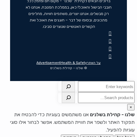
ברוכים הבאים לקהילת "שלנו" – מקום חם ומזמין לכל
חובבי הבישול והאוכל! כאן, בממלכת המטבח, אנחנו לא
רק מבשלים; אנחנו יוצרים, משתפים חוויות, מחליפים
מתכונים, ובסופו של דבר – חוגגים את האוכל ואת
הקשרים האנושיים שנוצרים סביבו.
על האתר
Health & Safety
Advertisement
© שלנו – קהילת בשלנים
חיפוש
חיפוש
×
שלנו - קהילת בשלנים
אנו משתמשים בעוגיות כדי להבטיח את
תפקוד האתר ולשפר את חוויית המשתמש. אפשר לבחור אילו סוגי
עוגיות להפעיל.