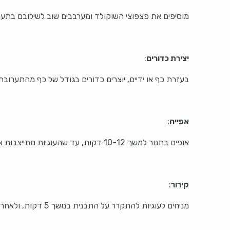
מוסיפים את פצפוצי השוקולד ומערבבים שוב לשילובם בתער
יצירת כדורים
:
בעזרת כף או ידיים, יוצרים כדורים בגודל של כף מהתערובת ומניחים א
אפייה
:
אופים בתנור למשך 10-12 דקות, עד שהעוגיות מתייצבות אך עדיין רכות במרכזן.
קירור
:
מניחים לעוגיות להתקרר על התבנית במשך 5 דקות, ולאחר מכן מעבירים לרשת קירור להמשך התקררות.