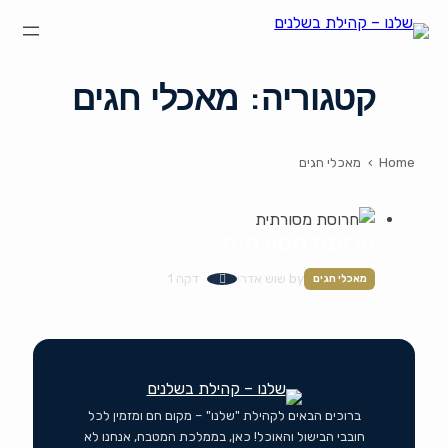
הצהרת נגישות
על קהילת "שלנו"
קהילת הבשלנים שלנו
קטגוריה:
מאכלי חגים
תקנון ותנאי שימוש
Home
›
מאכלי חגים
חרוסת מסורתית
by
שוש אדרי
דקה 1
מאכלי חגים
ברוכים הבאים לקהילת "שלנו" – מקום חם ומזמין לכל
חובבי הבישול והאוכל! כאן, בממלכת המטבח, אנחנו לא