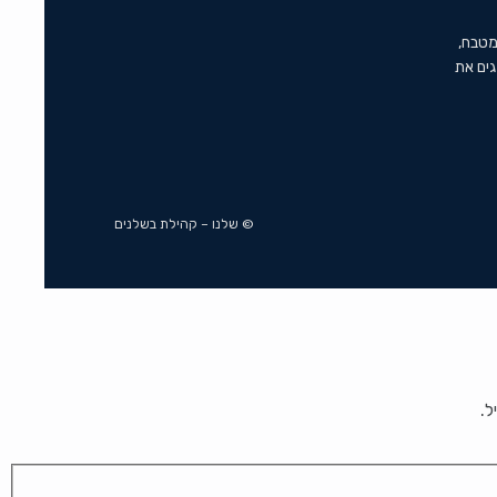
מטבח,
גים את
© שלנו – קהילת בשלנים
ל.