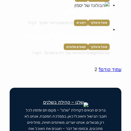
הבולונז של יסמין
by
מהמטבח של יסמין
דקה 1
אוכל איטלקי
רטבים
פיצה עם בצק מהיר ללא שמרים
אוכל איטלקי
מאפים מלוחים
by
belightful ההשראה שלך לחיים טובים
דקה 1
עמוד קודם
1
2
ברוכים הבאים לקהילת "שלנו" – מקום חם ומזמין לכל
חובבי הבישול והאוכל! כאן, בממלכת המטבח, אנחנו לא
רק מבשלים; אנחנו יוצרים, משתפים חוויות, מחליפים
מתכונים, ובסופו של דבר – חוגגים את האוכל ואת