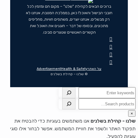
ברוכים הבאים לקהילת "שלנו" – מקום חם ומזמין לכל
חובבי הבישול והאוכל! כאן, בממלכת המטבח, אנחנו לא
רק מבשלים; אנחנו יוצרים, משתפים חוויות, מחליפים
מתכונים, ובסופו של דבר – חוגגים את האוכל ואת
הקשרים האנושיים שנוצרים סביבו.
על האתר
Health & Safety
Advertisement
© שלנו – קהילת בשלנים
חיפוש
חיפוש
×
שלנו - קהילת בשלנים
אנו משתמשים בעוגיות כדי להבטיח את
תפקוד האתר ולשפר את חוויית המשתמש. אפשר לבחור אילו סוגי
עוגיות להפעיל.