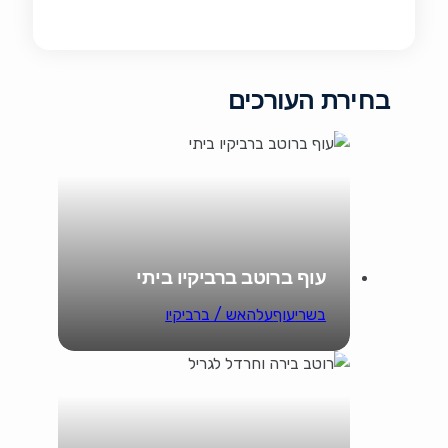
בחירת העורכים
עוף ברוטב ברביקיו ביתי
בשרי
עוף
עלהאש / ברביקיו