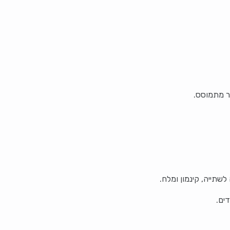
כר מתמוסס.
תייה, קינמון ומלח.
ים.