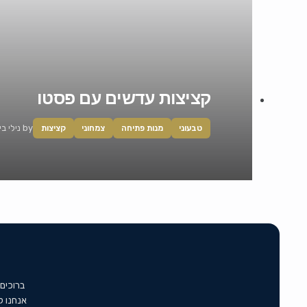
קציצות עדשים עם פסטו
by
נילי ב
טבעוני
מנות פתיחה
צמחוני
קציצות
ברוכים
אנחנו ל