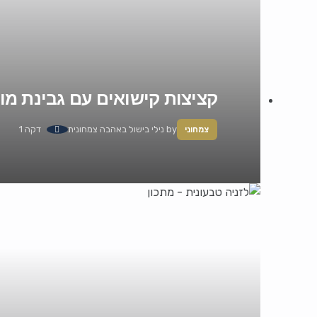
קציצות קישואים עם גבינת מו
by
נילי בישול באהבה צמחונית
דקה 1
צמחוני