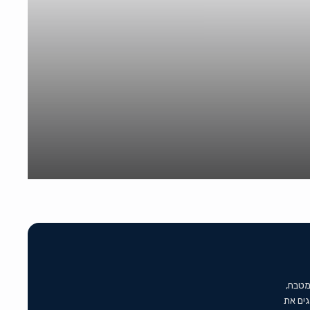
מטבח,
גים את