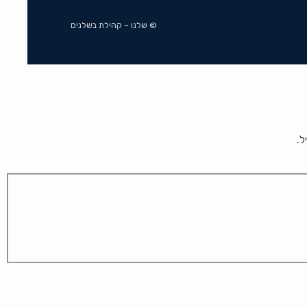
© שלנו – קהילת בשלנים
ל.