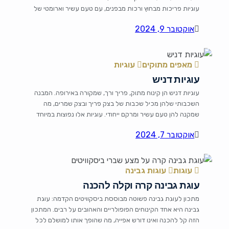
עוגיות פריכות מבחוץ ורכות מבפנים, עם טעם עשיר וארומטי של
פיסטוקים קלויים פינוק מושלם לקפה שלכם, לאירוח חברים או
אוקטובר 9, 2024
סתם ככה, כי מגיע לכם. רכיבים 1 כוס פיסטוקים קלויים ולא
מלוחים (אפשר טחונים או קצוצים גס) […]
מאפים מתוקים
עוגיות
עוגיות דניש
עוגיות דניש הן קינוח מתוק, פריך ורך, שמקורה באירופה. המבנה
השכבותי שלהן מכיל שכבות של בצק פריך ובצק שמרים, מה
שמקנה להן טעם עשיר ומרקם ייחודי. עוגיות אלו נפוצות במיוחד
באירועים חגיגיים ובבוקר שבת עם כוס קפה או תה. מה שהופך
אוקטובר 7, 2024
את העוגיות הדניש למיוחדות הוא השילוב בין מתיקות וניחוח של
תוספות כמו ריבות, שוקולד […]
עוגות
עוגות גבינה
עוגת גבינה קרה וקלה להכנה
מתכון לעוגת גבינה פשוטה מבוססת ביסקוויטים הקדמה: עוגת
גבינה היא אחד הקינוחים הפופולריים והאהובים על רבים. המתכון
הזה קל להכנה ואינו דורש אפייה, מה שהופך אותו למושלם לכל