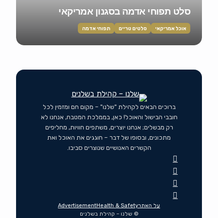
סלט תפוחי אדמה בסגנון אמריקאי
אוכל אמריקאי
סלטים טריים
תפוחי אדמה
ברוכים הבאים לקהילת "שלנו" – מקום חם ומזמין לכל
חובבי הבישול והאוכל! כאן, בממלכת המטבח, אנחנו לא
רק מבשלים; אנחנו יוצרים, משתפים חוויות, מחליפים
מתכונים, ובסופו של דבר – חוגגים את האוכל ואת
הקשרים האנושיים שנוצרים סביבו.
על האתר
Health & Safety
Advertisement
© שלנו – קהילת בשלנים