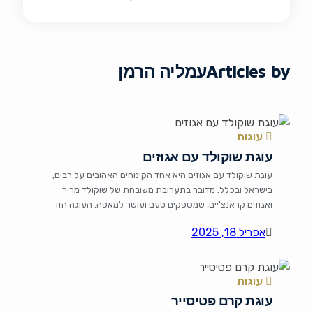
Articles by
עמליה הרמן
עוגות
עוגת שוקולד עם אגוזים
עוגת שוקולד עם אגוזים היא אחד הקינוחים האהובים על רבים,
בישראל ובכלל. מדובר בתערובת משובחת של שוקולד מריר
ואגוזים קראנצ'יים, שמספקים טעם ועושר למאפה. העוגה הזו
מתאימה לכל אירוע – החל מחגיגות ימי הולדת ועד לסוף שבוע
אפריל 18, 2025
רגוע עם כוס קפה. השתלבות השוקולד והאגוזים יוצרות חוויה
חושית שאין כמותה, מה שהופך אותה לאחת שם חובה […]
עוגות
עוגת קרם פטיסייר