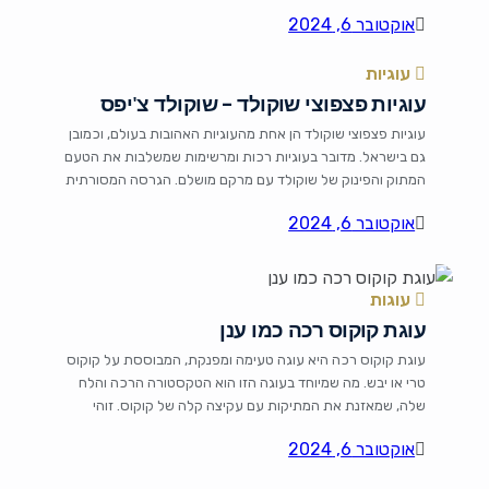
מי שרוצה להכין קינוח טעים במהירות. בסיס הביסקוויטים מוסיף
אוקטובר 6, 2024
קראנצ'יות שמושלמת עם הטקסטורה הרכה של גבינת השמנת.
מרכיבים: לבסיס: 200 גרם ביסקוויטים (כגון ביסקוויטים שוקולד
עוגיות
או ביסקוויטים […]
עוגיות פצפוצי שוקולד – שוקולד צ'יפס
עוגיות פצפוצי שוקולד הן אחת מהעוגיות האהובות בעולם, וכמובן
גם בישראל. מדובר בעוגיות רכות ומרשימות שמשלבות את הטעם
המתוק והפינוק של שוקולד עם מרקם מושלם. הגרסה המסורתית
פופולרית בעיקר בקרב ילדים, אך גם המבוגרים לא יכולים לעמוד
אוקטובר 6, 2024
בפנייה. מרכיבים 2 כוסות קמח 1 כפית סודה לשתייה 1/2 כפית
מלח 3/4 כוס חמאה רכה 1/2 כוס […]
עוגות
עוגת קוקוס רכה כמו ענן
עוגת קוקוס רכה היא עוגה טעימה ומפנקת, המבוססת על קוקוס
טרי או יבש. מה שמיוחד בעוגה הזו הוא הטקסטורה הרכה והלח
שלה, שמאזנת את המתיקות עם עקיצה קלה של קוקוס. זוהי
עוגה נהדרת ללוות קפה או תה, לאירועים משפחתיים, וכל חגיגה.
אוקטובר 6, 2024
מרכיבים 2 כוסות קמח 1 כוס אבקת סוכר 1 כוס קוקוס טחון
(יבש […]