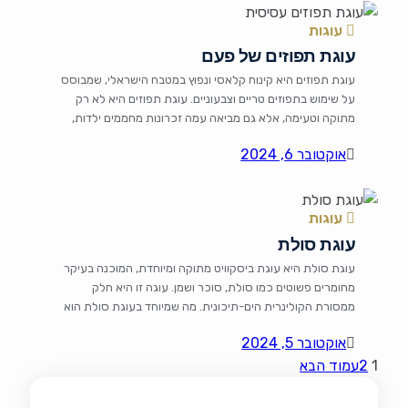
עוגות
עוגת תפוזים של פעם
עוגת תפוזים היא קינוח קלאסי ונפוץ במטבח הישראלי, שמבוסס
על שימוש בתפוזים טריים וצבעוניים. עוגת תפוזים היא לא רק
מתוקה וטעימה, אלא גם מביאה עמה זכרונות מחממים ילדות,
כאשר ריח התפוזים מתפשט בכל הבית. מצרכים 3 תפוזים
אוקטובר 6, 2024
בינוניים 1/2 כוס שמן (שקדים או רגיל) 1 כוס סוכר 3 ביצים 2
כוסות קמח 1 שקית אבקת […]
עוגות
עוגת סולת
עוגת סולת היא עוגת ביסקוויט מתוקה ומיוחדת, המוכנה בעיקר
מחומרים פשוטים כמו סולת, סוכר ושמן. עוגה זו היא חלק
ממסורת הקולינרית הים-תיכונית. מה שמיוחד בעוגת סולת הוא
המרקם הייחודי שלה, אשר מתקבל בזכות הסולת והשילוב עם
אוקטובר 5, 2024
סירופים מתוקים, והיא משתלבת מעולה עם תה או קפה. היא
1
2
עמוד הבא
אהובה במיוחד בחגים ובאירועים משפחתיים. מרכיבים 1 כוס
סולת […]