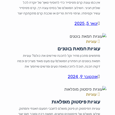
אין כמו עוגת קרם פטיסייר כדי להוסיף טאץ' של יוקרה לכל
שולחן חגיגי. השילוב המושלם של בסיס עוגה רך, קרם פטיסייר
עשיר וקטיפתי, וציפוי פירות טריים או שכבת קרם מתקתקה יוצר
קינוח שתמיד גונב את ההצגה. למרות שמדובר בקינוח שמרשים
ינואר 5, 2025
במראהו, הכנתו פשוטה יחסית ומבטיחה רושם מתוק על האורחים
(או רק לעצמכם!). מצרכים לבסיס: 4 […]
עוגיות
עוגיות חמאת בוטנים
מחפשים מתכון מהיר וקל להכנה שירשים את כולם? עוגיות
חמאת בוטנים הן הפתרון המושלם! עם מעט מאוד מצרכים וכמה
דקות הכנה, תוכלו להכין מאפה טעים ומרשים שיהפוך את
הארוחה שלכם לחגיגה. הבצק הרך והנימוח, בשילוב עם הטעם
אוקטובר 9, 2024
העשיר של חמאת הבוטנים, הוא שילוב מושלם שכל אחד יאהב.
מצרכים 1/2 כוס חמאת בוטנים (כדאי להשתמש בחמאת […]
עוגיות
עוגיות פיסטוק מופלאות
עוגיות הפיסטוק הן פינוק מושלם לחובבי הטעם האגוזי והמתוק.
שילוב מושלם של פיסטוקים טחונים, חמאה רכה וסוכר חום יוצר