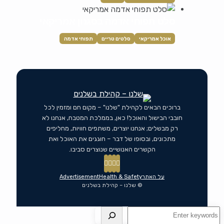
סלט תפוחי אדמה בסגנון אמריקאי
אוכל אמריקאי
סלטים טריים
תפוחי אדמה
ברוכים הבאים לקהילת "שלנו" – מקום חם ומזמין לכל
חובבי הבישול והאוכל! כאן, בממלכת המטבח, אנחנו לא
רק מבשלים; אנחנו יוצרים, משתפים חוויות, מחליפים
מתכונים, ובסופו של דבר – חוגגים את האוכל ואת
הקשרים האנושיים שנוצרים סביבו.
על האתר
Health & Safety
Advertisement
© שלנו – קהילת בשלנים
חיפוש