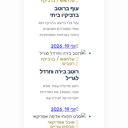
עלהאש / ברביקיו
עוף ברוטב
ברביקיו ביתי
עוף צלוי ברוטב ברביקיו הוא
אחד המאכלים האהובים
ביותר בארוחות משפחתיות
ובמפגשי גריל. השילוב בין
יולי 19, 2026
עוף עסיסי לרוטב מתקתק,
מעט חריף ועשיר בתבלינים
עלהאש / ברביקיו
יוצר מנה מרשימה שקל
רטבים
להכין ומענגת כל סועד.
רוטב בירה וחרדל
רכיבים לרוטב הברביקיו 1
כף שמן זית או מרגרינה
לגריל
פרווה 1 בצל בינוני קצוץ דק
רוטב מרינדה עשיר ומלא
2 שיני שום כתושות 1 כפית
אופי, המשלב את המרירות
אבקת צ'ילי 1/4 […]
העדינה של הבירה עם
החריפות המעודנת של
יולי 19, 2026
חרדל דיז'ון, המתיקות של
הסוכר החום והעומק של
אוכל אמריקאי
רוטב הווסטרשייר. הרוטב
סלטים טריים
מתאים במיוחד לסטייקים,