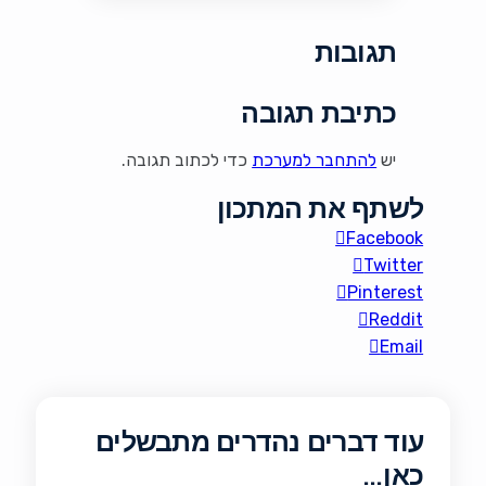
ושמיר. זהו סלט מושלם
לארוחות משפחתיות,
תגובות
ברביקיו, פיקניקים ואירוח,
והוא אפילו משתבח לאחר
כמה שעות במקרר. רכיבים
כתיבת תגובה
900 גרם תפוחי אדמה
קטנים חדשים שלמים (כ-2
יש
להתחבר למערכת
כדי לכתוב תגובה.
פאונד) או 6 […]
לשתף את המתכון
Facebook
Twitter
Pinterest
Reddit
Email
עוד דברים נהדרים מתבשלים
כאן…