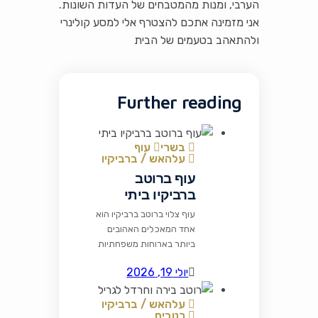
הערבי, ומנות מהמטבחים של העדות השונות.
אני מזמינה אתכם להצטרף אלי למסע קולינרי
ולהתאהב בטעמים של הבית
Further reading
בשרי
עוף
עלהאש / ברביקיו
עוף ברוטב
ברביקיו ביתי
עוף צלוי ברוטב ברביקיו הוא
אחד המאכלים האהובים
ביותר בארוחות משפחתיות
ובמפגשי גריל. השילוב בין
יולי 19, 2026
עוף עסיסי לרוטב מתקתק,
מעט חריף ועשיר בתבלינים
עלהאש / ברביקיו
יוצר מנה מרשימה שקל
רטבים