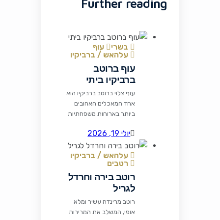
Further reading
בשרי
עוף
עלהאש / ברביקיו
עוף ברוטב
ברביקיו ביתי
עוף צלוי ברוטב ברביקיו הוא
אחד המאכלים האהובים
ביותר בארוחות משפחתיות
ובמפגשי גריל. השילוב בין
יולי 19, 2026
עוף עסיסי לרוטב מתקתק,
מעט חריף ועשיר בתבלינים
עלהאש / ברביקיו
יוצר מנה מרשימה שקל
רטבים
להכין ומענגת כל סועד.
רוטב בירה וחרדל
רכיבים לרוטב הברביקיו 1
כף שמן זית או מרגרינה
לגריל
פרווה 1 בצל בינוני קצוץ דק
רוטב מרינדה עשיר ומלא
2 שיני שום כתושות 1 כפית
אופי, המשלב את המרירות
אבקת צ'ילי 1/4 […]