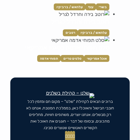
בשרי
עוף
עלהאש / ברביקיו
רוטב בירה וחרדל לגריל
עלהאש / ברביקיו
רטבים
סלט תפוחי אדמה בסגנון אמריקאי
אוכל אמריקאי
סלטים טריים
תפוחי אדמה
ברוכים הבאים לקהילת "שלנו" – מקום חם ומזמין לכל
חובבי הבישול והאוכל! כאן, בממלכת המטבח, אנחנו לא
רק מבשלים; אנחנו יוצרים, משתפים חוויות, מחליפים
מתכונים, ובסופו של דבר – חוגגים את האוכל ואת
הקשרים האנושיים שנוצרים סביבו.