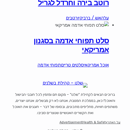
רוטב בירה וחרדל לגריל
עלהאש / ברביקיו
רטבים
סלט תפוחי אדמה בסגנון
אמריקאי
אוכל אמריקאי
סלטים טריים
תפוחי אדמה
ברוכים הבאים לקהילת "שלנו" – מקום חם ומזמין לכל חובבי הבישול
והאוכל! כאן, בממלכת המטבח, אנחנו לא רק מבשלים; אנחנו יוצרים,
משתפים חוויות, מחליפים מתכונים, ובסופו של דבר – חוגגים את האוכל
ואת הקשרים האנושיים שנוצרים סביבו.
על האתר
Health & Safety
Advertisement