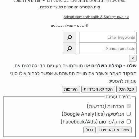
משתפים חוויות, מחליפים מתכונים, ובסופו של דבר – חוגגים את האוכל
ואת הקשרים האנושיים שנוצרים סביבו.
על האתר
Health & Safety
Advertisement
© שלנו – קהילת בשלנים
חיפוש
חיפוש
×
שלנו - קהילת בשלנים
אנו משתמשים בעוגיות כדי להבטיח את
תפקוד האתר ולשפר את חוויית המשתמש. אפשר לבחור אילו סוגי
עוגיות להפעיל.
קבל הכל
הסר לא הכרחיות
העדפות
בחירת עוגיות
הכרחיות (נדרשות)
אנליטיקה (Google Analytics)
שיווק/פרסום (Facebook/Ads)
שמור את הבחירה
בטל