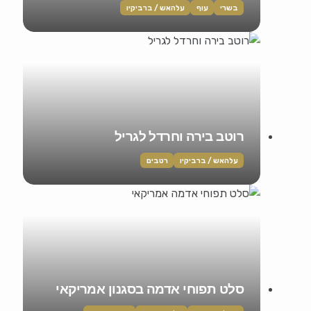
בשרי
עוף
עלהאש / ברביקיו
רוטב בירה וחרדל לגריל
עלהאש / ברביקיו
רטבים
סלט תפוחי אדמה בסגנון אמריקאי