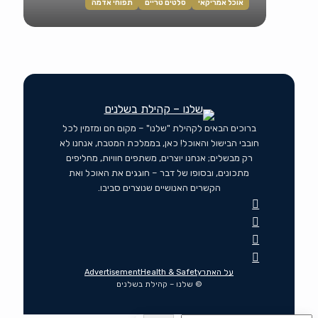
אוכל אמריקאי
סלטים טריים
תפוחי אדמה
ברוכים הבאים לקהילת "שלנו" – מקום חם ומזמין לכל
חובבי הבישול והאוכל! כאן, בממלכת המטבח, אנחנו לא
רק מבשלים; אנחנו יוצרים, משתפים חוויות, מחליפים
מתכונים, ובסופו של דבר – חוגגים את האוכל ואת
הקשרים האנושיים שנוצרים סביבו.
על האתר
Health & Safety
Advertisement
© שלנו – קהילת בשלנים