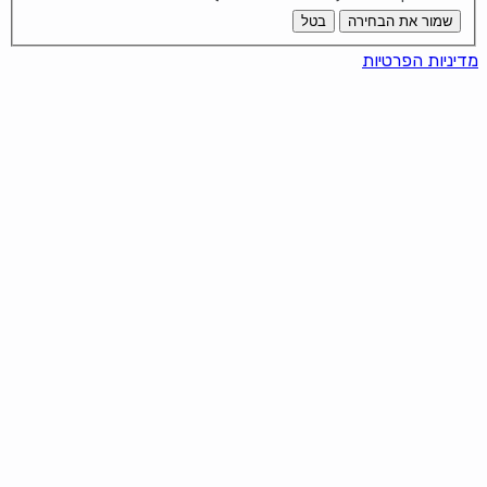
שמור את הבחירה
בטל
מדיניות הפרטיות
It looks like you're using an ad-
blocker!