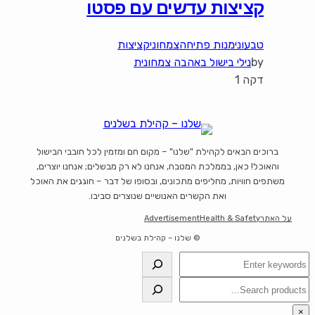
קציצות עדשים עם פסטו
טבעוני
מנות פתיחה
צמחוני
קציצות
by
נילי בישול באהבה צמחונית
דקה 1
ברוכים הבאים לקהילת "שלנו" – מקום חם ומזמין לכל חובבי הבישול
והאוכל! כאן, בממלכת המטבח, אנחנו לא רק מבשלים; אנחנו יוצרים,
משתפים חוויות, מחליפים מתכונים, ובסופו של דבר – חוגגים את האוכל
ואת הקשרים האנושיים שנוצרים סביבו.
על האתר
Health & Safety
Advertisement
© שלנו – קהילת בשלנים
חיפוש
חיפוש
×