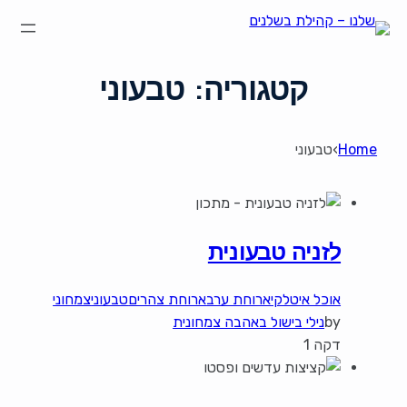
קטגוריה:
טבעוני
Home
›
טבעוני
לזניה טבעונית
אוכל איטלקי
ארוחת ערב
ארוחת צהרים
טבעוני
צמחוני
by
נילי בישול באהבה צמחונית
דקה 1