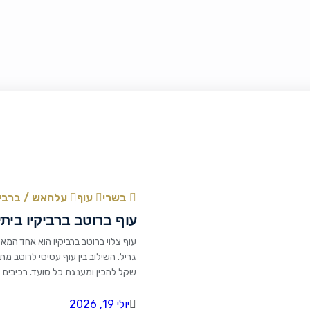
בשרי
עוף
עלהאש / ברביק
עוף ברוטב ברביקיו ביתי
עוף צלוי ברוטב ברביקיו הוא אחד המ
גריל. השילוב בין עוף עסיסי לרוטב מ
בצל בינוני קצוץ דק 2 שיני שום כתושות 1 כפית אבקת צ'ילי 1/4 […]
יולי 19, 2026