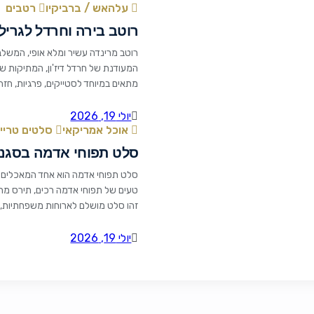
עלהאש / ברביקיו
רטבים
רוטב בירה וחרדל לגריל
רוטב מרינדה עשיר ומלא אופי, המשלב
המעודנת של חרדל דיז'ון, המתיקות ש
כוס בצל קצוץ 3/4 כוס בירה 3/4 כוס רוטב צ'ילי 1/4 כוס פטרוזיליה קצוצה 3 […]
יולי 19, 2026
אוכל אמריקאי
סלטים טריי
סלט תפוחי אדמה בסגנו
סלט תפוחי אדמה הוא אחד המאכלים ה
טעים של תפוחי אדמה רכים, תירס מתו
זהו סלט מושלם לארוחות משפחתיות, בר
[…]
יולי 19, 2026