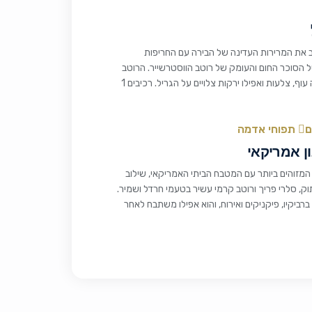
 את המרירות העדינה של הבירה עם החריפות
ל הסוכר החום והעומק של רוטב הווסטרשייר. הרוטב
מתאים במיוחד לסטייקים, פרגיות, חזה עוף, צלעות ואפילו ירקות צלויים על הגריל. רכיבים 1
ם
תפוחי אדמה
ן אמריקאי
מזוהים ביותר עם המטבח הביתי האמריקאי, שילוב
ק, סלרי פריך ורוטב קרמי עשיר בטעמי חרדל ושמיר.
ביקיו, פיקניקים ואירוח, והוא אפילו משתבח לאחר
כמה שעות במקרר. רכיבים 900 גרם תפוחי אדמה קטנים חדשים שלמים (כ-2 פאונד) או 6