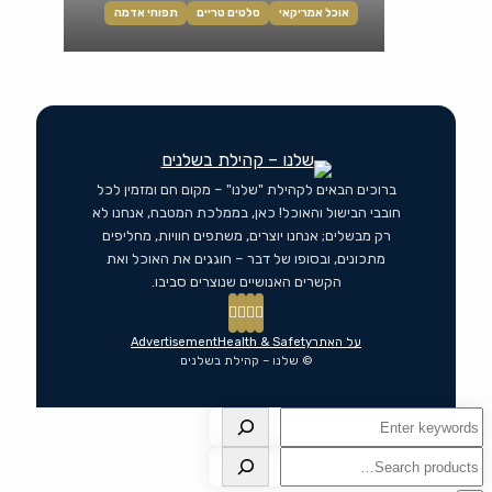
אוכל אמריקאי
סלטים טריים
תפוחי אדמה
ברוכים הבאים לקהילת "שלנו" – מקום חם ומזמין לכל
חובבי הבישול והאוכל! כאן, בממלכת המטבח, אנחנו לא
רק מבשלים; אנחנו יוצרים, משתפים חוויות, מחליפים
מתכונים, ובסופו של דבר – חוגגים את האוכל ואת
הקשרים האנושיים שנוצרים סביבו.
על האתר
Health & Safety
Advertisement
© שלנו – קהילת בשלנים
חיפוש
חיפוש