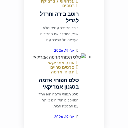
עלהאש / ברביקיו
יוצר מנה מרשימה שקל
רטבים
להכין ומענגת כל סועד.
רוטב בירה וחרדל
רכיבים לרוטב הברביקיו 1
לגריל
כף שמן זית או מרגרינה
פרווה 1 בצל בינוני קצוץ דק
רוטב מרינדה עשיר ומלא
2 שיני שום כתושות 1 כפית
אופי, המשלב את המרירות
אבקת צ'ילי 1/4 […]
העדינה של הבירה עם
החריפות המעודנת של
יולי 19, 2026
חרדל דיז'ון, המתיקות של
הסוכר החום והעומק של
אוכל אמריקאי
רוטב הווסטרשייר. הרוטב
סלטים טריים
מתאים במיוחד לסטייקים,
תפוחי אדמה
פרגיות, חזה עוף, צלעות
סלט תפוחי אדמה
ואפילו ירקות צלויים על
בסגנון אמריקאי
הגריל. רכיבים 1 כוס בצל
קצוץ 3/4 כוס בירה 3/4
סלט תפוחי אדמה הוא אחד
כוס רוטב צ'ילי 1/4 כוס
המאכלים המזוהים ביותר
פטרוזיליה קצוצה 3 […]
עם המטבח הביתי
האמריקאי, שילוב טעים של
יולי 19, 2026
תפוחי אדמה רכים, תירס
מתוק, סלרי פריך ורוטב